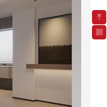
ꁸ
ꀥ
回到顶部
手机端二维码