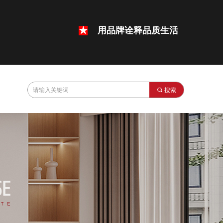
★
用品牌诠释品质生活
끠
搜索